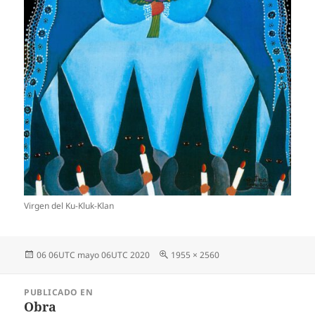
Virgen del Ku-Kluk-Klan
Publicado
Tamaño
06 06UTC mayo 06UTC 2020
1955 × 2560
el
completo
Navegación
PUBLICADO EN
de
Obra