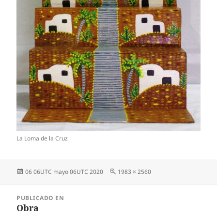
La Loma de la Cruz
Publicado
Tamaño
06 06UTC mayo 06UTC 2020
1983 × 2560
el
completo
Navegación
PUBLICADO EN
de
Obra
entradas