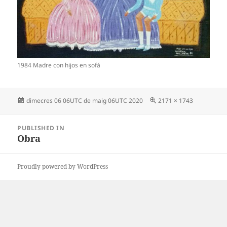
1984 Madre con hijos en sofá
Posted
Full
dimecres 06 06UTC de maig 06UTC 2020
2171 × 1743
on
size
Post
PUBLISHED IN
navigation
Obra
Proudly powered by WordPress